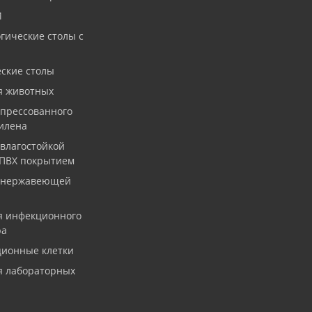
И
гические столы с
ские столы
я животных
 прессованного
илена
 влагостойкой
 ПВХ покрытием
з нержавеющей
я инфекционного
ра
ционные клетки
я лабораторных