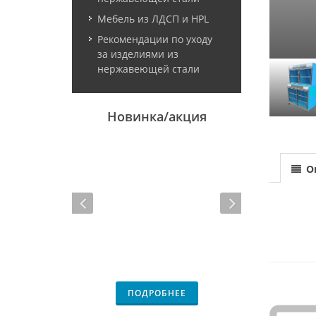
Мебель из ЛДСП и HPL
Рекомендации по уходу
за изделиями из
нержавеющей стали
Новинка/акция
О
ПОДРОБНЕЕ