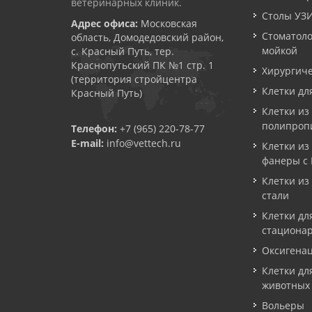
ветеринарных клиник.
Столы УЗ
Адрес офиса:
Московская
Стоматоло
область, Домодедовский район,
мойкой
с. Красный Путь, тер.
Краснопутьский ПК №1 стр. 1
Хирургиче
(территория стройцентра
Клетки дл
Красный Путь)
Клетки из
полипроп
Телефон:
+7 (965) 220-78-77
E-mail:
info@vettech.ru
Клетки из
фанеры с
Клетки и
стали
Клетки дл
стациона
Оксигена
Клетки дл
животных
Вольеры