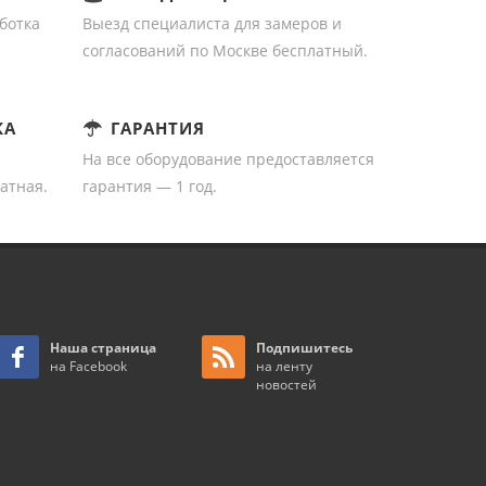
ботка
Выезд специалиста для замеров и
согласований по Москве бесплатный.
КА
ГАРАНТИЯ
На все оборудование предоставляется
атная.
гарантия — 1 год.
Наша страница
Подпишитесь
на Facebook
на ленту
новостей