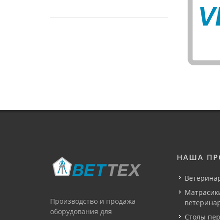
НАША ПР
Ветерина
Матрасик
Производство и продажа
ветеринар
оборудования для
Столы пе