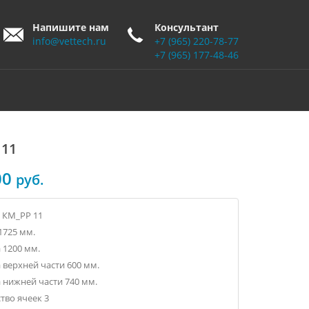
Напишите нам
Консультант
info@vettech.ru
+7 (965) 220-78-77
+7 (965) 177-48-46
 11
00
руб.
 КМ_РР 11
1725 мм.
 1200 мм.
 верхней части 600 мм.
 нижней части 740 мм.
тво ячеек 3