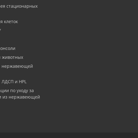
рея стационарных
я клеток
У
консоли
я животных
з нержавеющей
 ЛДСП и HPL
ции по уходу за
и из нержавеющей